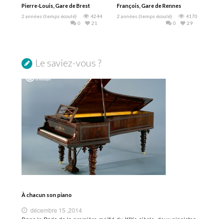
Pierre-Louis, Gare de Brest
François, Gare de Rennes
2 années (temps écoulé)
4244
2 années (temps écoulé)
4170
0
21
0
29
Le saviez-vous ?
À chacun son piano
décembre 15 ,2014