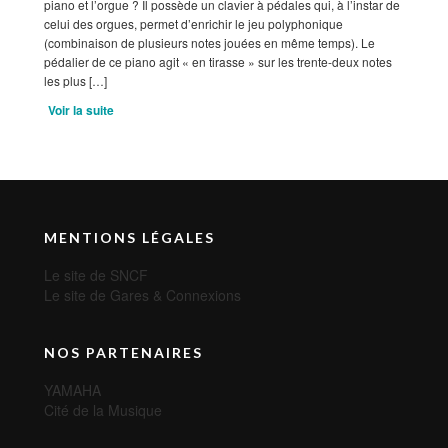
piano et l’orgue ? Il possède un clavier à pédales qui, à l’instar de
celui des orgues, permet d’enrichir le jeu polyphonique
(combinaison de plusieurs notes jouées en même temps). Le
pédalier de ce piano agit « en tirasse » sur les trente-deux notes
les plus […]
Voir la suite
MENTIONS LÉGALES
Le site de SNCF
Le site de Gares & Connexions
NOS PARTENAIRES
YAMAHA
Cité de la Musique