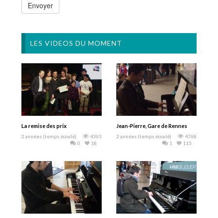
LES VIDEOS DU MOMENT
La remise des prix
Jean-Pierre, Gare de Rennes
2 années (temps écoulé)
4363
2 années (temps écoulé)
4768
0
18
1
115