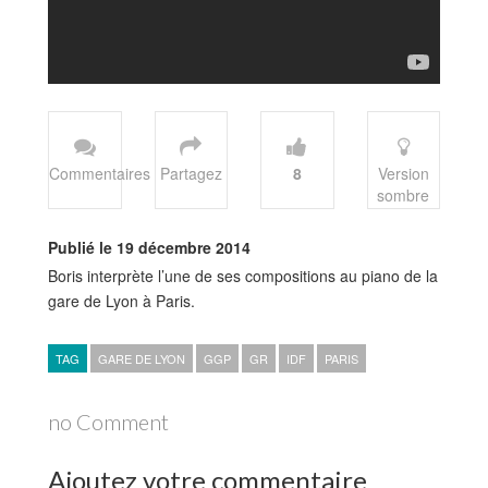
Commentaires
Partagez
8
Version
sombre
Publié le 19 décembre 2014
Boris interprète l’une de ses compositions au piano de la
gare de Lyon à Paris.
TAG
GARE DE LYON
GGP
GR
IDF
PARIS
no Comment
Ajoutez votre commentaire