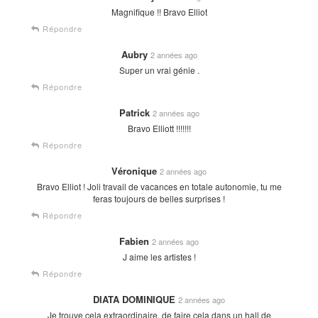
Magnifique !! Bravo Elliot
Répondre
Aubry
2 années ago
Super un vrai génie .
Répondre
Patrick
2 années ago
Bravo Elliott !!!!!!!
Répondre
Véronique
2 années ago
Bravo Elliot ! Joli travail de vacances en totale autonomie, tu me
feras toujours de belles surprises !
Répondre
Fabien
2 années ago
J aime les artistes !
Répondre
DIATA DOMINIQUE
2 années ago
Je trouve cela extraordinaire, de faire cela dans un hall de