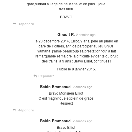
gare,surtout a l’age de neuf ans, et en plus il joue
très bien
BRAVO
Répondre
Girault R.
2 années ago
le 23 décembre 2014, Elliot, 9 ans, joue au piano en
gare de Poitiers, afin de participer au jeu SNCF
Yamaha; j’aime beaucoup sa prestation tout à fait
remarquable et malgré la difficulté évidente du bruit
des trains; à 9 ans : Bravo Elliot, continues !
Publié le 8 janvier 2015.
Répondre
Babin Emmanuel
2 années ago
Bravo Monsieur Elliot
C est magnifique et plein de grâce
Respect
Répondre
Babin Emmanuel
2 années ago
Bravo Elliot