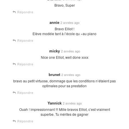
Bravo, Super
Répondre
annie
2 années ago
Bravo Elliot !
Elève modèle tant à l’école qu »au piano
Répondre
micky
2 années ago
Nice one Elliot, well done xxxx
Répondre
brunet
2 années ago
bravo au petit virtuose, dommage que les conditions n’étaient pas
optimales pour sa prestation
Répondre
Yannick
2 années ago
Ouah ! impressionnant !!! Mille bravos Elliot, c’est vraiment
superbe. Tu mérites de gagner
Répondre