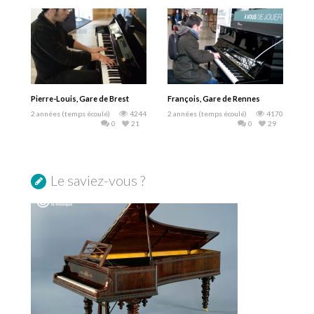
Pierre-Louis, Gare de Brest
François, Gare de Rennes
2 années (temps écoulé)
4244
2 années (temps écoulé)
4170
0
21
0
29
Le saviez-vous ?