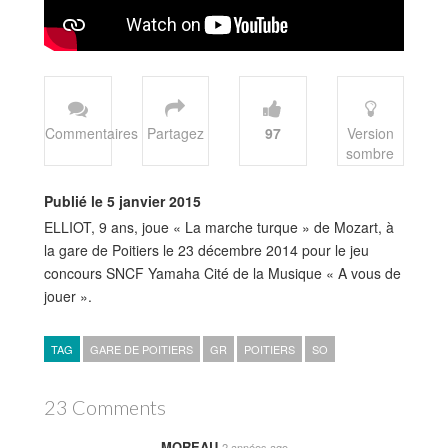
Commentaires
Partagez
97
Version
sombre
Publié le 5 janvier 2015
ELLIOT, 9 ans, joue « La marche turque » de Mozart, à
la gare de Poitiers le 23 décembre 2014 pour le jeu
concours SNCF Yamaha Cité de la Musique « A vous de
jouer ».
TAG
GARE DE POITIERS
GR
POITIERS
SO
23 Comments
MOREAU
2 années ago