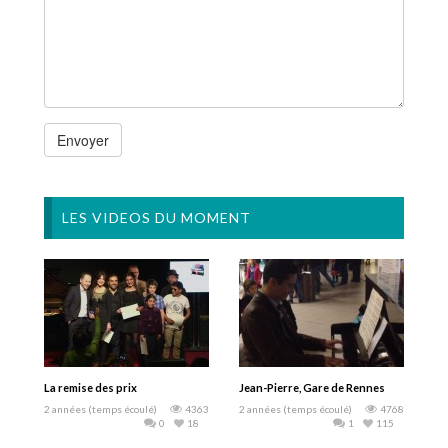
LES VIDEOS DU MOMENT
La remise des prix
Jean-Pierre, Gare de Rennes
2 années (temps écoulé)
4363
2 années (temps écoulé)
4768
0
18
1
115