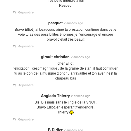
Très belle interprétation
Respect
Répondre
pasquet
2 années ago
Bravo Elliot j’ai beaucoup aimé ta prestation continue dans cette
voie tu as des possibilités énormes je t’encourage et encore
bravo! c’était très beau!!
Répondre
girault christian
2 années ago
cher Elliot
felicitation , cest magnifique , de la graine de star , il faut continuer
tu as le don de la musique ;continu a travailler et ton avenir est la
chapeau bas
Répondre
Anglada Thierry
2 années ago
Bis, Bis mais sans le jingle de la SNCF.
Bravo Elliot, en espérant t’endendre.
Thierry
Répondre
B.Didier
2 années ago