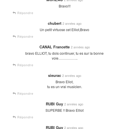
Bravo!!!
Répondre
chubert
2 années ago
Un petit virtuose cet Elliot,Bravo
Répondre
CANAL Francette
2 années ago
bravo ELLIOT, tu dois continuer, tu es sur la bonne
voie……………..
Répondre
sieurac
2 années ago
Bravo Eliot,
tu es un vrai musicien.
Répondre
RUBI Guy
2 années ago
SUPERBE !! Bravo Elliot
Répondre
RUBI Guy
2 années ago