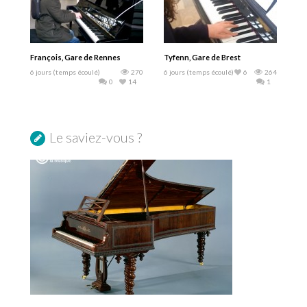
François, Gare de Rennes
Tyfenn, Gare de Brest
6 jours (temps écoulé)
270
6 jours (temps écoulé)
6
264
0
14
1
Le saviez-vous ?