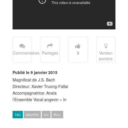
Commentaires
Partagez
3
Version
sombre
Publié le 9 janvier 2015
Magnificat de J.S. Bach
Directeur: Xavier Truong-Fallai
Accompagnatrice: Anaïs
l’Ensemble Vocal angevin « In
TAG
ANGERS
CO
PDLL