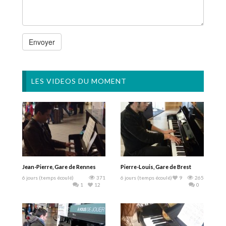
LES VIDEOS DU MOMENT
Jean-Pierre, Gare de Rennes
Pierre-Louis, Gare de Brest
6 jours (temps écoulé)
371
6 jours (temps écoulé)
9
265
1
12
0