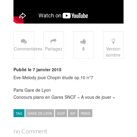
Commentaires
Partagez
5
Version
sombre
Publié le 7 janvier 2015
Eve-Melody joue Chopin étude op.10 n°7
Paris Gare de Lyon
Concours piano en Gares SNCF « A vous de jouer »
TAG
GARE DE LYON
GGP
IDF
PARIS
no Comment