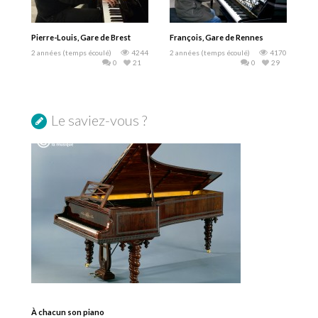
Pierre-Louis, Gare de Brest
François, Gare de Rennes
2 années (temps écoulé)
4244
2 années (temps écoulé)
4170
0
21
0
29
Le saviez-vous ?
À chacun son piano