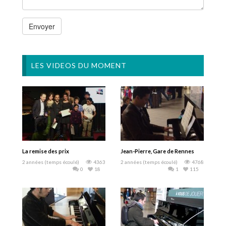
LES VIDEOS DU MOMENT
La remise des prix
Jean-Pierre, Gare de Rennes
2 années (temps écoulé)
4363
2 années (temps écoulé)
4768
0
18
1
115