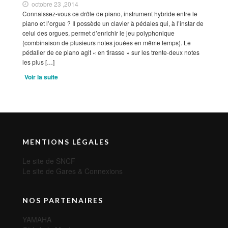
octobre 23 ,2014
Connaissez-vous ce drôle de piano, instrument hybride entre le
piano et l’orgue ? Il possède un clavier à pédales qui, à l’instar de
celui des orgues, permet d’enrichir le jeu polyphonique
(combinaison de plusieurs notes jouées en même temps). Le
pédalier de ce piano agit « en tirasse » sur les trente-deux notes
les plus […]
Voir la suite
MENTIONS LÉGALES
Le site de SNCF
Le site de Gares & Connexions
NOS PARTENAIRES
YAMAHA