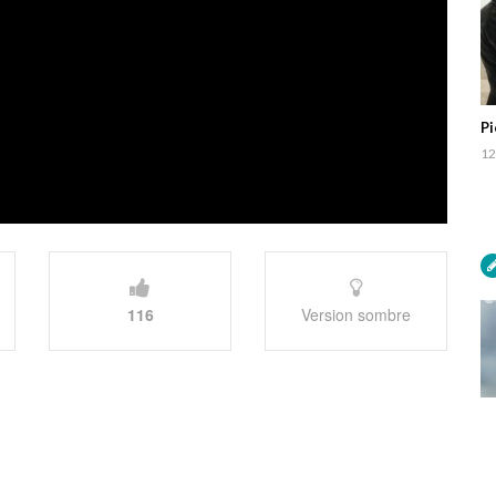
Pi
12
116
Version sombre