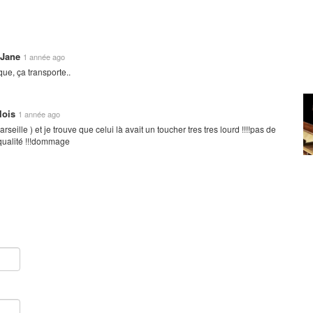
-Jane
1 année ago
ue, ça transporte..
lois
1 année ago
seille ) et je trouve que celui là avait un toucher tres tres lourd !!!!pas de
ualité !!!dommage