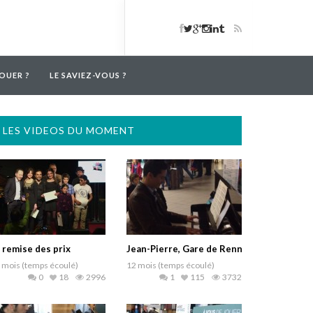
OUER ?
LE SAVIEZ-VOUS ?
LES VIDEOS DU MOMENT
 remise des prix
Jean-Pierre, Gare de Rennes
 mois (temps écoulé)
12 mois (temps écoulé)
0
18
2996
1
115
3732