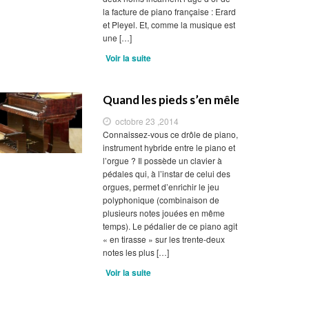
la facture de piano française : Erard
et Pleyel. Et, comme la musique est
une […]
Voir la suite
Quand les pieds s’en mêlent
octobre 23 ,2014
Connaissez-vous ce drôle de piano,
instrument hybride entre le piano et
l’orgue ? Il possède un clavier à
pédales qui, à l’instar de celui des
orgues, permet d’enrichir le jeu
polyphonique (combinaison de
plusieurs notes jouées en même
temps). Le pédalier de ce piano agit
« en tirasse » sur les trente-deux
notes les plus […]
Voir la suite