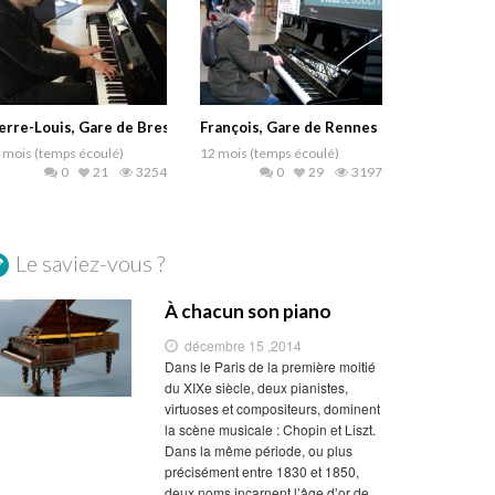
erre-Louis, Gare de Brest
François, Gare de Rennes
 mois (temps écoulé)
12 mois (temps écoulé)
0
21
3254
0
29
3197
Le saviez-vous ?
À chacun son piano
décembre 15 ,2014
Dans le Paris de la première moitié
du XIXe siècle, deux pianistes,
virtuoses et compositeurs, dominent
la scène musicale : Chopin et Liszt.
Dans la même période, ou plus
précisément entre 1830 et 1850,
deux noms incarnent l’âge d’or de