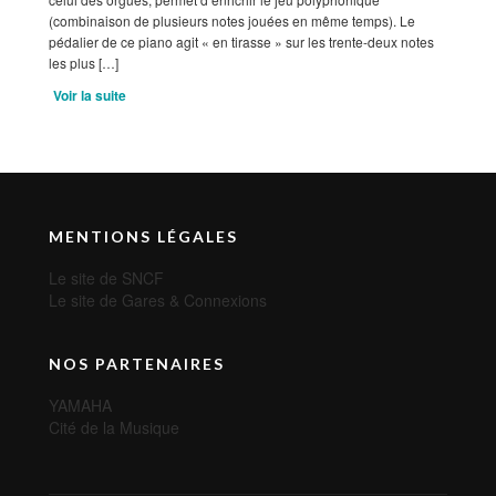
(combinaison de plusieurs notes jouées en même temps). Le
pédalier de ce piano agit « en tirasse » sur les trente-deux notes
les plus […]
Voir la suite
MENTIONS LÉGALES
Le site de SNCF
Le site de Gares & Connexions
NOS PARTENAIRES
YAMAHA
Cité de la Musique