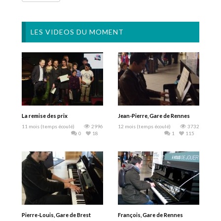
LES VIDEOS DU MOMENT
La remise des prix
Jean-Pierre, Gare de Rennes
11 mois (temps écoulé)
2996
12 mois (temps écoulé)
3732
0
18
1
115
Pierre-Louis, Gare de Brest
François, Gare de Rennes