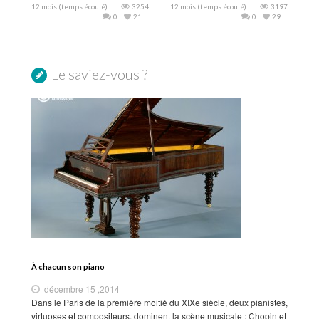
12 mois (temps écoulé)
3254
12 mois (temps écoulé)
3197
0
21
0
29
Le saviez-vous ?
À chacun son piano
décembre 15 ,2014
Dans le Paris de la première moitié du XIXe siècle, deux pianistes,
virtuoses et compositeurs, dominent la scène musicale : Chopin et