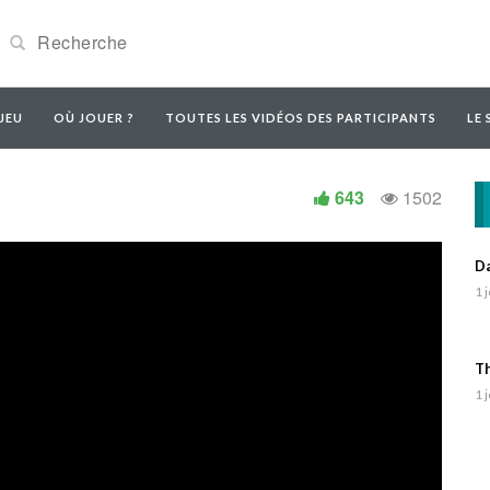
JEU
OÙ JOUER ?
TOUTES LES VIDÉOS DES PARTICIPANTS
LE 
643
1502
Da
1 
Th
1 