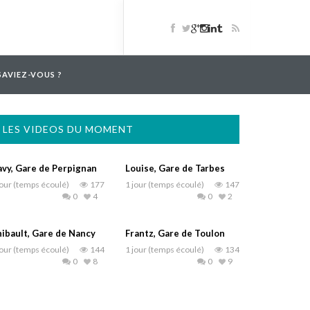
SAVIEZ-VOUS ?
LES VIDEOS DU MOMENT
vy, Gare de Perpignan
Louise, Gare de Tarbes
jour (temps écoulé)
177
1 jour (temps écoulé)
147
0
4
0
2
ibault, Gare de Nancy
Frantz, Gare de Toulon
jour (temps écoulé)
144
1 jour (temps écoulé)
134
0
8
0
9