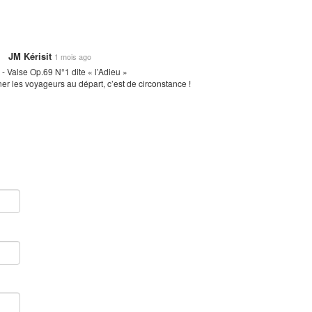
JM Kérisit
1 mois ago
- Valse Op.69 N°1 dite « l’Adieu »
r les voyageurs au départ, c’est de circonstance !