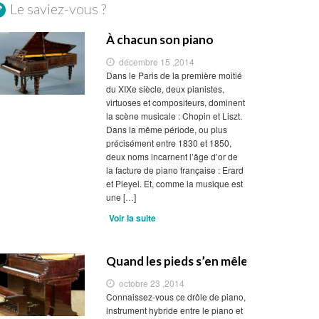
Le saviez-vous ?
À chacun son piano
décembre 15 ,2014
Dans le Paris de la première moitié
du XIXe siècle, deux pianistes,
virtuoses et compositeurs, dominent
la scène musicale : Chopin et Liszt.
Dans la même période, ou plus
précisément entre 1830 et 1850,
deux noms incarnent l’âge d’or de
la facture de piano française : Erard
et Pleyel. Et, comme la musique est
une […]
Voir la suite
Quand les pieds s’en mêlent
octobre 23 ,2014
Connaissez-vous ce drôle de piano,
instrument hybride entre le piano et