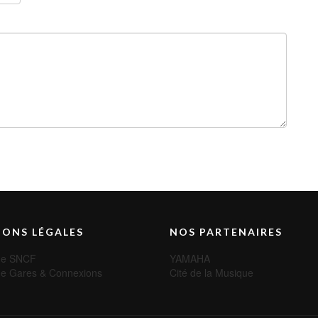
ONS LÉGALES
NOS PARTENAIRES
 de SNCF
YAMAHA
 de Gares & Connexions
Cité de la Musique