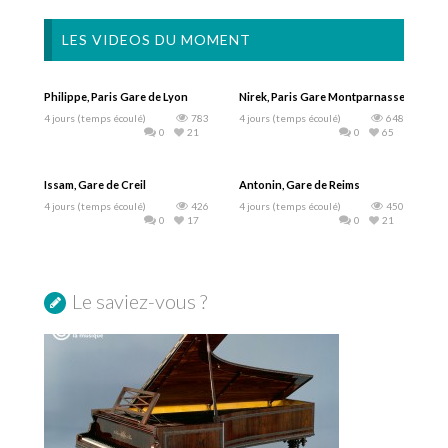
LES VIDEOS DU MOMENT
Philippe, Paris Gare de Lyon
Nirek, Paris Gare Montparnasse
4 jours (temps écoulé)
783
4 jours (temps écoulé)
648
0
21
0
65
Issam, Gare de Creil
Antonin, Gare de Reims
4 jours (temps écoulé)
426
4 jours (temps écoulé)
450
0
17
0
21
Le saviez-vous ?