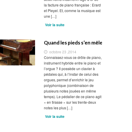
la facture de piano française : Erard
et Pleyel. Et, comme la musique est
une […]
Voir la suite
Quand les pieds s’en mêlent
octobre 23 ,2014
Connaissez-vous ce drôle de piano,
instrument hybride entre le piano et
l’orgue ? Il possède un clavier à
pédales qui, à l’instar de celui des
orgues, permet d’enrichir le jeu
polyphonique (combinaison de
plusieurs notes jouées en même
temps). Le pédalier de ce piano agit
« en tirasse » sur les trente-deux
notes les plus […]
Voir la suite