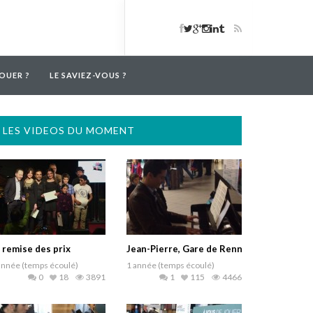
OUER ?
LE SAVIEZ-VOUS ?
LES VIDEOS DU MOMENT
 remise des prix
Jean-Pierre, Gare de Rennes
année (temps écoulé)
1 année (temps écoulé)
0
18
3891
1
115
4466