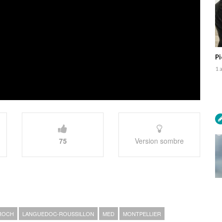
Pi
1 
75
Version sombre
 ROCH
LANGUEDOC-ROUSSILLON
MED
MONTPELLIER