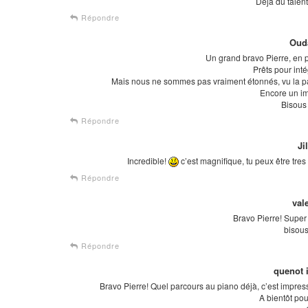
Déjà du talen
Répondre
Oud
Un grand bravo Pierre, en p
Prêts pour inté
Mais nous ne sommes pas vraiment étonnés, vu la p
Encore un im
Bisous 
Répondre
Ji
Incredible!
c’est magnifique, tu peux être tres
Répondre
val
Bravo Pierre! Super 
bisous
Répondre
quenot 
Bravo Pierre! Quel parcours au piano déjà, c’est impressi
A bientôt po