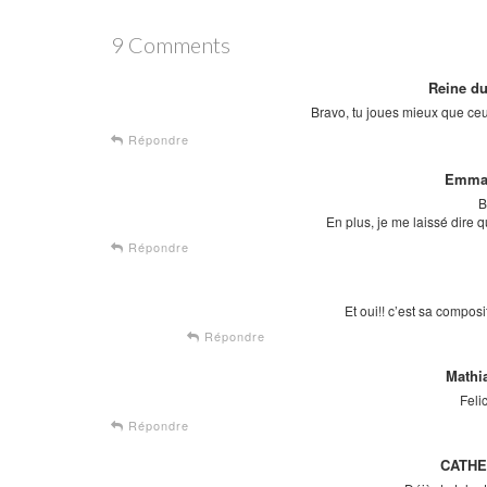
9 Comments
Reine du
Bravo, tu joues mieux que ce
Répondre
Emma
B
En plus, je me laissé dire 
Répondre
Et oui!! c’est sa composit
Répondre
Mathi
Feli
Répondre
CATH