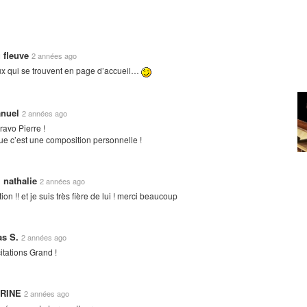
 fleuve
2 années ago
ux qui se trouvent en page d’accueil…
nuel
2 années ago
ravo Pierre !
que c’est une composition personnelle !
nathalie
2 années ago
ion !! et je suis très fière de lui ! merci beaucoup
as S.
2 années ago
citations Grand !
ERINE
2 années ago