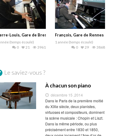
erre-Louis, Gare de Brest
François, Gare de Rennes
année (temps écoulé)
1 année (temps écoulé)
0
21
3961
0
29
3868
Le saviez-vous ?
À chacun son piano
décembre 15 ,2014
Dans le Paris de la première moitié
du XIXe siècle, deux pianistes,
virtuoses et compositeurs, dominent
la scène musicale : Chopin et Liszt.
Dans la même période, ou plus
précisément entre 1830 et 1850,
deux noms incarnent l’âge d’or de