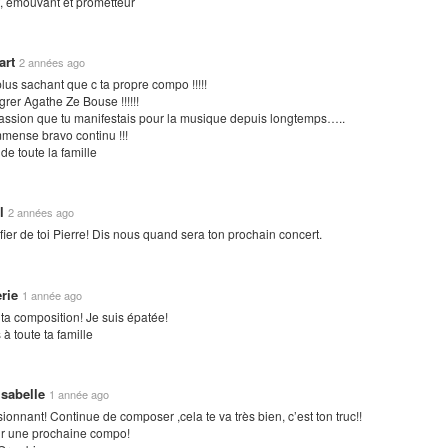
t, émouvant et prometteur
art
2 années ago
lus sachant que c ta propre compo !!!!!
grer Agathe Ze Bouse !!!!!!
assion que tu manifestais pour la musique depuis longtemps…..
mense bravo continu !!!
de toute la famille
ll
2 années ago
 fier de toi Pierre! Dis nous quand sera ton prochain concert.
erie
1 année ago
ta composition! Je suis épatée!
 à toute ta famille
isabelle
1 année ago
onnant! Continue de composer ,cela te va très bien, c’est ton truc!!
ur une prochaine compo!