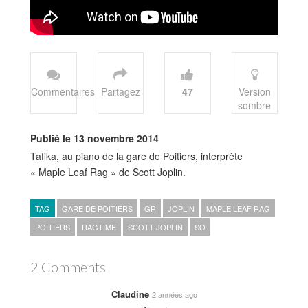
Commentaires
Partagez
47
Version
sombre
Publié le 13 novembre 2014
Tafika, au piano de la gare de Poitiers, interprète
« Maple Leaf Rag » de Scott Joplin.
TAG
GARE DE POITIERS
GR
JOPLIN
MAPLE LEAF RAG
POITIERS
RAGTIME
SCOTT JOPLIN
SO
2 Comments
Claudine
2 années ago