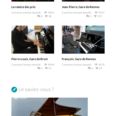
La remise des prix
Jean-Pierre, Gare de Rennes
2 années (temps écoulé)
4363
2 années (temps écoulé)
4767
0
18
1
115
Pierre-Louis, Gare de Brest
François, Gare de Rennes
2 années (temps écoulé)
4244
2 années (temps écoulé)
4170
0
21
0
29
Le saviez-vous ?