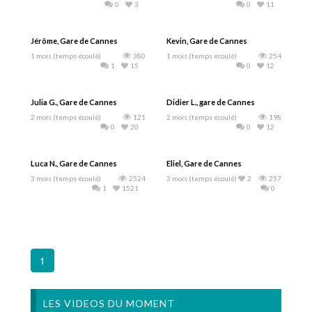
0
3
0
11
Jérôme, Gare de Cannes
Kevin, Gare de Cannes
1 mois (temps écoulé)
380
1 mois (temps écoulé)
254
1
15
0
12
Julia G., Gare de Cannes
Didier L., gare de Cannes
2 mois (temps écoulé)
121
2 mois (temps écoulé)
198
0
20
0
12
Luca N., Gare de Cannes
Eliel, Gare de Cannes
3 mois (temps écoulé)
2524
3 mois (temps écoulé)
2
257
1
1521
0
1
LES VIDEOS DU MOMENT