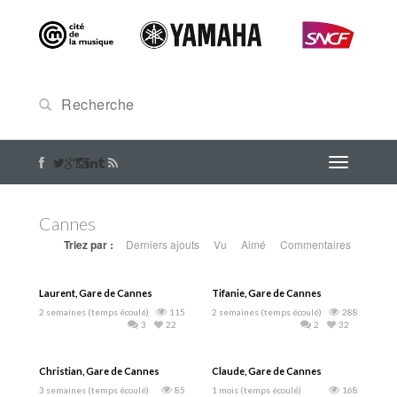
Cannes
Triez par :
Derniers ajouts
Vu
Aimé
Commentaires
Laurent, Gare de Cannes
Tifanie, Gare de Cannes
2 semaines (temps écoulé)
115
2 semaines (temps écoulé)
288
3
22
2
32
Christian, Gare de Cannes
Claude, Gare de Cannes
3 semaines (temps écoulé)
85
1 mois (temps écoulé)
168