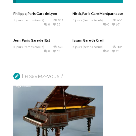
Philippe, Paris Gare de Lyon
Nirek, Paris Gare Montparnasse
5 jours (temps écoulé)
801
5 jours (temps écoulé)
666
0
25
0
67
Jean, Paris Gare de l’Est
Issam, Gare de Creil
5 jours (temps écoulé)
628
5 jours (temps écoulé)
435
0
13
0
20
Le saviez-vous ?