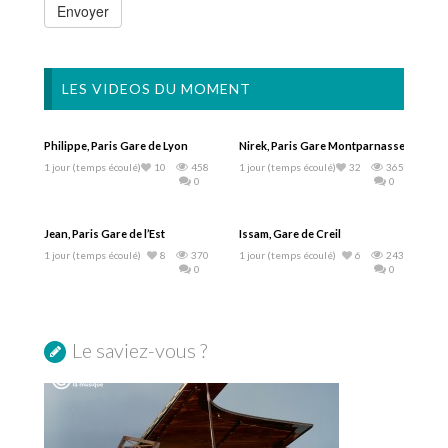
LES VIDEOS DU MOMENT
Philippe, Paris Gare de Lyon
Nirek, Paris Gare Montparnasse
1 jour (temps écoulé)
10
458
1 jour (temps écoulé)
32
365
0
0
Jean, Paris Gare de l’Est
Issam, Gare de Creil
1 jour (temps écoulé)
8
370
1 jour (temps écoulé)
6
243
0
0
Le saviez-vous ?