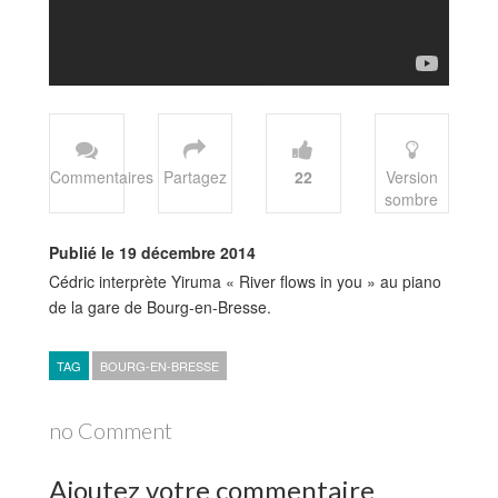
Commentaires
Partagez
22
Version
sombre
Publié le 19 décembre 2014
Cédric interprète Yiruma « River flows in you » au piano
de la gare de Bourg-en-Bresse.
TAG
BOURG-EN-BRESSE
no Comment
Ajoutez votre commentaire