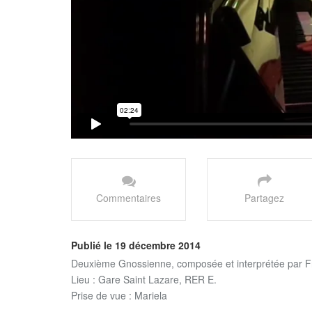
Commentaires
Partagez
Publié le 19 décembre 2014
Deuxième Gnossienne, composée et interprétée par F
Lieu : Gare Saint Lazare, RER E.
Prise de vue : Mariela