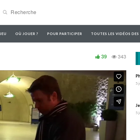
JEU
OÙ JOUER ?
POUR PARTICIPER
TOUTES LES VIDÉOS DES
39
343
arot on Vimeo.
Ph
5 
Je
5 