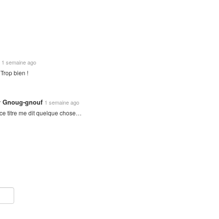
.
1 semaine ago
Trop bien !
ir Gnoug-gnouf
1 semaine ago
 ce titre me dit quelque chose…