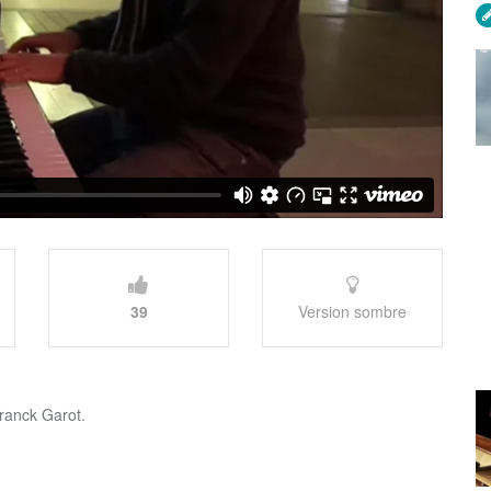
39
Version sombre
ranck Garot.