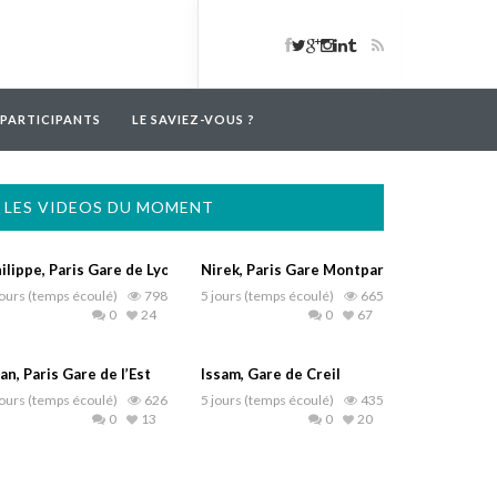
 PARTICIPANTS
LE SAVIEZ-VOUS ?
LES VIDEOS DU MOMENT
ilippe, Paris Gare de Lyon
Nirek, Paris Gare Montparnasse
jours (temps écoulé)
798
5 jours (temps écoulé)
665
0
24
0
67
an, Paris Gare de l’Est
Issam, Gare de Creil
jours (temps écoulé)
626
5 jours (temps écoulé)
435
0
13
0
20