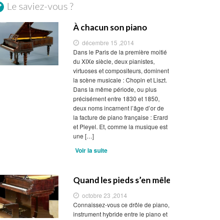
Le saviez-vous ?
À chacun son piano
décembre 15 ,2014
Dans le Paris de la première moitié
du XIXe siècle, deux pianistes,
virtuoses et compositeurs, dominent
la scène musicale : Chopin et Liszt.
Dans la même période, ou plus
précisément entre 1830 et 1850,
deux noms incarnent l’âge d’or de
la facture de piano française : Erard
et Pleyel. Et, comme la musique est
une […]
Voir la suite
Quand les pieds s’en mêlent
octobre 23 ,2014
Connaissez-vous ce drôle de piano,
instrument hybride entre le piano et