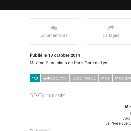
Commentaires
Partagez
Publié le 13 octobre 2014
Maxime R. au piano de Paris Gare de Lyon
TAG
GARE DE LYON
ILE DE FRANCE
PARIS
PARIS GA
50 Comments
Mi
J’aur
Je Pense que tu
Répondre