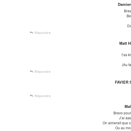
Damien
Brav
Bel
Da
Répondre
Matt 
t’as k
(Au fa
Répondre
FAVIER 
Répondre
Mal
Bravo pour
J’ai ass
On aimerait que c
Ou au mo