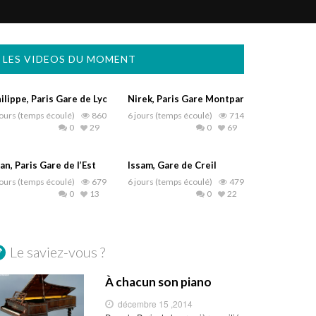
LES VIDEOS DU MOMENT
ilippe, Paris Gare de Lyon
Nirek, Paris Gare Montparnasse
jours (temps écoulé)
860
6 jours (temps écoulé)
714
0
29
0
69
an, Paris Gare de l’Est
Issam, Gare de Creil
jours (temps écoulé)
679
6 jours (temps écoulé)
479
0
13
0
22
Le saviez-vous ?
À chacun son piano
décembre 15 ,2014