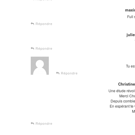
maxi
Full
Répondre
juli
Répondre
Tu es
Répondre
Christin
Une étude révolu
Merci Ch
Depuis combie
En espérant te 
M
Répondre