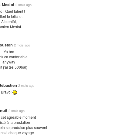
 Meslot
2 mois ago
o ! Quel talent !
fort te félicite.
A bientôt,
mien Meslot.
Houston
2 mois ago
Yo bro
ick ca confortable
anyway
it j’ai tes 500bal)
Sébastien
2 mois ago
Bravo!
nuit
2 mois ago
 cet agréable moment
isté à la prestation
ela se produise plus souvent
ins à chaque voyage