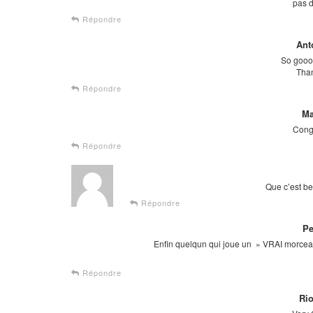
pas 
Répondre
Ant
So gooo
Tha
Répondre
Ma
Congra
Répondre
Que c’est b
Répondre
Pe
Enfin quelqun qui joue un » VRAI morcea
Répondre
Rio