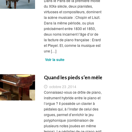
Dans le Paris de la première moitié
du XIXe siècle, deux pianistes,
virtuoses et compositeurs, dominent
la scène musicale : Chopin et Liszt.
Dans la même période, ou plus
précisément entre 1830 et 1850,
deux noms incarnent l’âge d’or de
la facture de piano française : Erard
et Pleyel. Et, comme la musique est
une […]
Voir la suite
Quand les pieds s’en mêlent
octobre 23 ,2014
Connaissez-vous ce drôle de piano,
instrument hybride entre le piano et
l’orgue ? Il possède un clavier à
pédales qui, à l’instar de celui des
orgues, permet d’enrichir le jeu
polyphonique (combinaison de
plusieurs notes jouées en même
temps). Le pédalier de ce piano agit