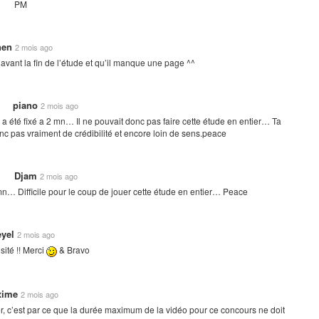
PM
hen
2 mois ago
vant la fin de l’étude et qu’il manque une page ^^
piano
2 mois ago
été fixé a 2 mn… Il ne pouvait donc pas faire cette étude en entier… Ta
nc pas vraiment de crédibilité et encore loin de sens.peace
Djam
2 mois ago
… Difficile pour le coup de jouer cette étude en entier… Peace
eyel
2 mois ago
sité !! Merci
& Bravo
xime
2 mois ago
ier, c’est par ce que la durée maximum de la vidéo pour ce concours ne doit