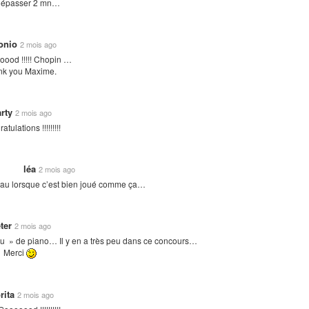
dépasser 2 mn…
onio
2 mois ago
oood !!!!! Chopin …
nk you Maxime.
rty
2 mois ago
tulations !!!!!!!!!
léa
2 mois ago
eau lorsque c’est bien joué comme ça…
ter
2 mois ago
u » de piano… Il y en a très peu dans ce concours…
Merci
rita
2 mois ago