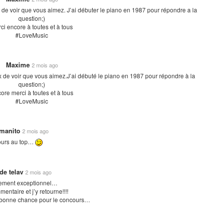
 de voir que vous aimez. J’ai débuter le piano en 1987 pour répondre a la
question;)
ci encore à toutes et à tous
#LoveMusic
Maxime
2 mois ago
x de voir que vous aimez.J’ai débuté le piano en 1987 pour répondre à la
question;)
ore merci à toutes et à tous
#LoveMusic
manito
2 mois ago
ours au top…
de telav
2 mois ago
lement exceptionnel…
mentaire et j’y retourne!!!!
 bonne chance pour le concours…