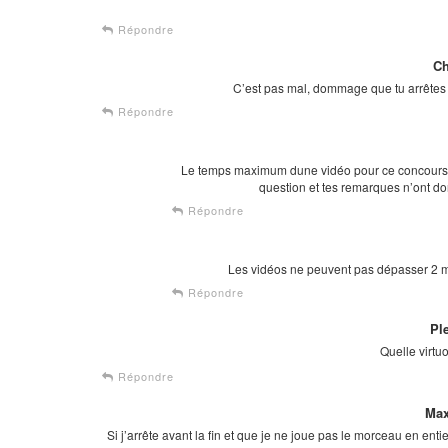
Répondre
C
C’est pas mal, dommage que tu arrêtes a
Répondre
Le temps maximum dune vidéo pour ce concours a 
question et tes remarques n’ont do
Répondre
Les vidéos ne peuvent pas dépasser 2 mn
Répondre
Pl
Quelle virtuo
Répondre
Ma
Si j’arrête avant la fin et que je ne joue pas le morceau en ent