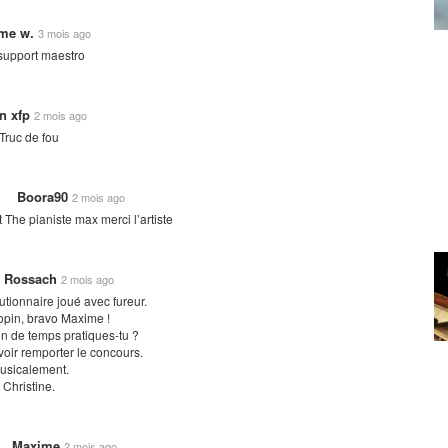
me w.
3 mois ago
 support maestro
en xfp
2 mois ago
Truc de fou
Boora90
2 mois ago
t The pianiste max merci l’artiste
e Rossach
2 mois ago
tionnaire joué avec fureur.
opin, bravo Maxime !
n de temps pratiques-tu ?
voir remporter le concours.
usicalement.
Christine.
Maxime
2 mois ago