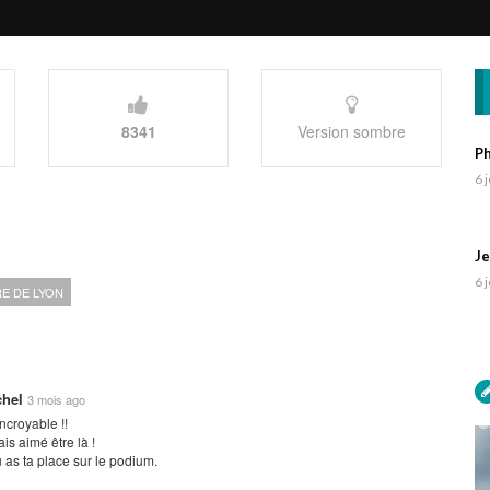
8341
Version sombre
Ph
6 
Je
6 
RE DE LYON
chel
3 mois ago
Incroyable !!
ais aimé être là !
 as ta place sur le podium.